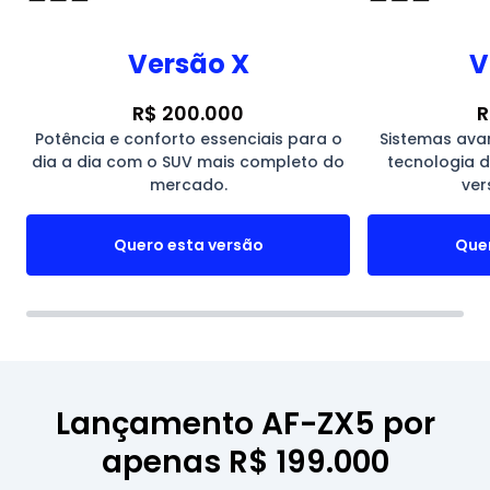
Versão X
V
R$ 200.000
R
Potência e conforto essenciais para o
Sistemas ava
dia a dia com o SUV mais completo do
tecnologia 
mercado.
ver
Quero esta versão
Quer
Lançamento AF-ZX5 por
apenas R$ 199.000